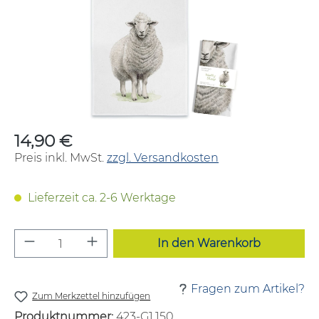
14,90 €
Regulärer Preis:
Preis inkl. MwSt.
zzgl. Versandkosten
Lieferzeit ca. 2-6 Werktage
Produkt Anzahl: Gib den gewünschten W
In den Warenkorb
Fragen zum Artikel?
Zum Merkzettel hinzufügen
Produktnummer:
423-G1.150