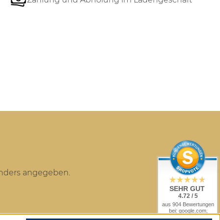
anders angegeben.
SEHR GUT
4.72 / 5
aus 904 Bewertungen
bei: google.com,
trustedshops.de,