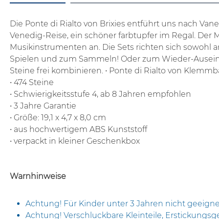
Die Ponte di Rialto von Brixies entführt uns nach Va
Venedig-Reise, ein schöner farbtupfer im Regal.
Der M
Musikinstrumenten an. Die Sets richten sich sowohl a
Spielen und zum Sammeln! Oder zum Wieder-Auseinand
Steine frei kombinieren.
• Ponte di Rialto von Klemmba
• 474 Steine
• Schwierigkeitsstufe 4, ab 8 Jahren empfohlen
• 3 Jahre Garantie
• Größe: 19,1 x 4,7 x 8,0 cm
• aus hochwertigem ABS Kunststoff
• verpackt in kleiner Geschenkbox
Warnhinweise
Achtung! Für Kinder unter 3 Jahren nicht geeigne
Achtung! Verschluckbare Kleinteile, Erstickungsg