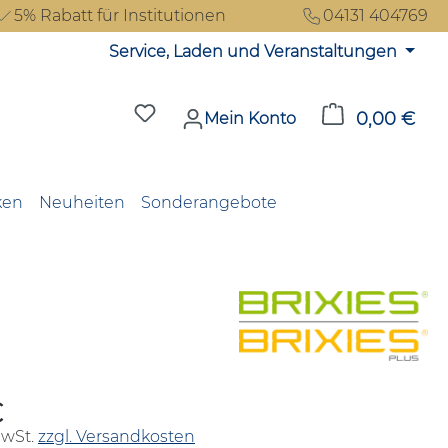
5% Rabatt für Institutionen
04131 404769
Service, Laden und Veranstaltungen
Du hast 0 Produkte auf dem Merkzet
0,00 €
Ware
Mein Konto
ken
Neuheiten
Sonderangebote
€
reis:
MwSt.
zzgl. Versandkosten