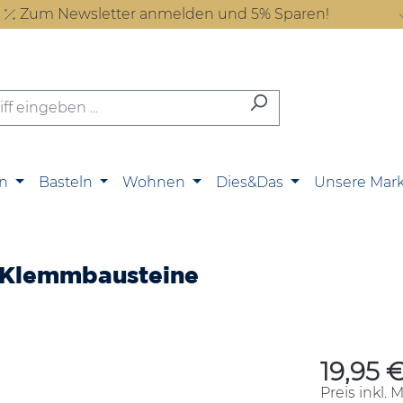
Zum Newsletter anmelden und 5% Sparen!
n
Basteln
Wohnen
Dies&Das
Unsere Mar
ni-Klemmbausteine
19,95 
Regulärer P
Preis inkl. 