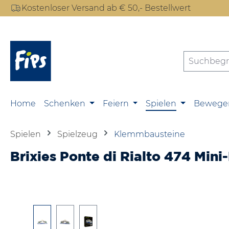
Kostenloser Versand ab € 50,- Bestellwert
m Hauptinhalt springen
Zur Suche springen
Zur Hauptnavigation springen
Home
Schenken
Feiern
Spielen
Bewege
Spielen
Spielzeug
Klemmbausteine
Brixies Ponte di Rialto 474 Mi
Bildergalerie überspringen