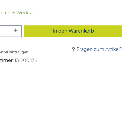
t ca. 2-6 Werktage
 Anzahl: Gib den gewünschten Wert ei
In den Warenkorb
Fragen zum Artikel?
ttel hinzufügen
mmer:
13-200.134