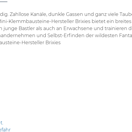
nedig. Zahllose Kanäle, dunkle Gassen und ganz viele Ta
ini-Klemmbausteine-Hersteller Brixies bietet ein breites
n junge Bastler als auch an Erwachsene und trainieren 
ernehmen und Selbst-Erfinden der wildesten Fantasie-K
usteine-Hersteller Brixies
t.
efahr