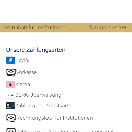
5% Rabatt für Institutionen
04131 404769
Unsere Zahlungsarten
PayPal
Vorkasse
Klarna
SEPA-Überweisung
Zahlung per Kreditkarte
Rechnungskauf für Institutionen
Zahlung und Abholung im Ladengeschäft