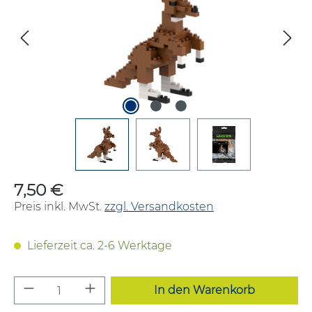
7,50 €
Regulärer Preis:
Preis inkl. MwSt.
zzgl. Versandkosten
Lieferzeit ca. 2-6 Werktage
Produkt Anzahl: Gib den gewünschten W
In den Warenkorb