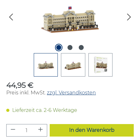
44,95 €
Regulärer Preis:
Preis inkl. MwSt.
zzgl. Versandkosten
Lieferzeit ca. 2-6 Werktage
Produkt Anzahl: Gib den gewünschten W
In den Warenkorb