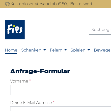
Kostenloser Versand ab € 50,- Bestellwert
m Hauptinhalt springen
Zur Suche springen
Zur Hauptnavigation springen
Home
Schenken
Feiern
Spielen
Bewege
Anfrage-Formular
Vorname
*
Deine E-Mail Adresse
*