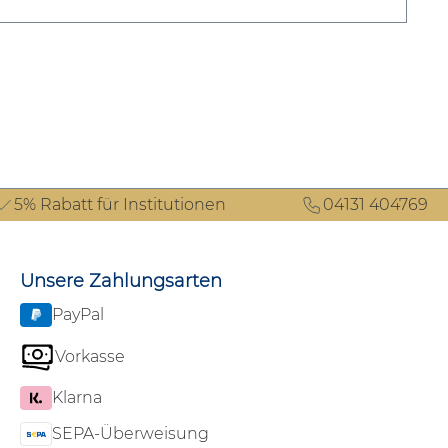
5% Rabatt für Institutionen
04131 404769
Unsere Zahlungsarten
PayPal
Vorkasse
Klarna
SEPA-Überweisung