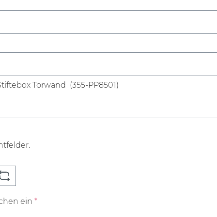
htfelder.
ichen ein
*