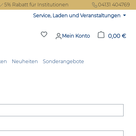
5% Rabatt für Institutionen
04131 404769
Service, Laden und Veranstaltungen
Du hast 0 Produkte auf dem Merkzet
0,00 €
Ware
Mein Konto
ken
Neuheiten
Sonderangebote