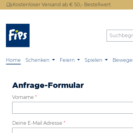
Kostenloser Versand ab € 50,- Bestellwert
m Hauptinhalt springen
Zur Suche springen
Zur Hauptnavigation springen
Home
Schenken
Feiern
Spielen
Bewege
Anfrage-Formular
Vorname
*
Deine E-Mail Adresse
*