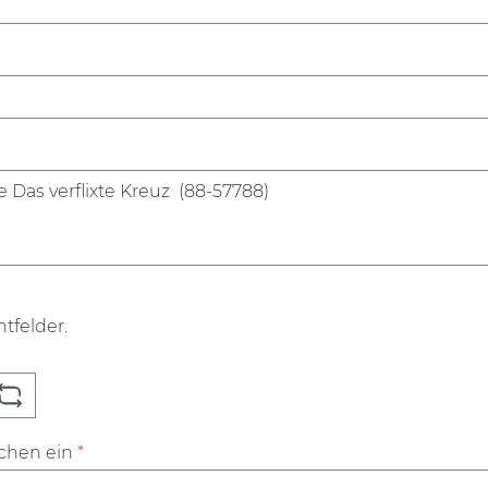
htfelder.
ichen ein
*