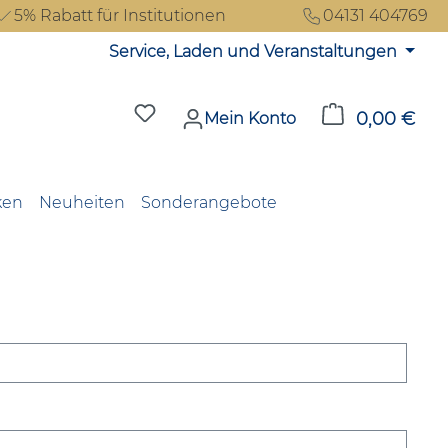
5% Rabatt für Institutionen
04131 404769
Service, Laden und Veranstaltungen
Du hast 0 Produkte auf dem Merkzet
0,00 €
Ware
Mein Konto
ken
Neuheiten
Sonderangebote