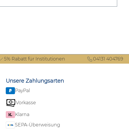
5% Rabatt für Institutionen
04131 404769
Unsere Zahlungsarten
PayPal
Vorkasse
Klarna
SEPA-Überweisung