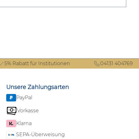
5% Rabatt für Institutionen
04131 404769
Unsere Zahlungsarten
PayPal
Vorkasse
Klarna
SEPA-Überweisung