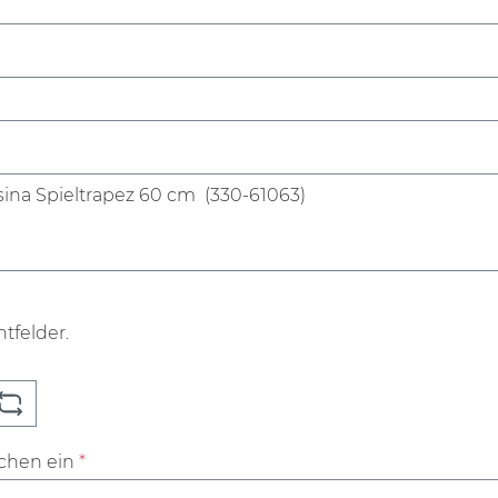
htfelder.
ichen ein
*