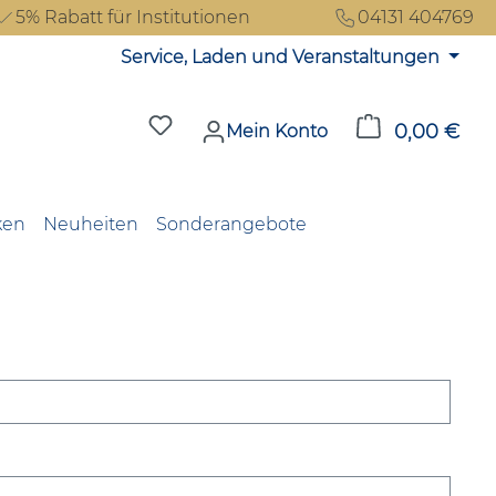
5% Rabatt für Institutionen
04131 404769
Service, Laden und Veranstaltungen
Du hast 0 Produkte auf dem Merkzet
0,00 €
Ware
Mein Konto
ken
Neuheiten
Sonderangebote