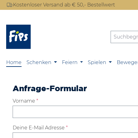
Kostenloser Versand ab € 50,- Bestellwert
m Hauptinhalt springen
Zur Suche springen
Zur Hauptnavigation springen
Home
Schenken
Feiern
Spielen
Bewege
Anfrage-Formular
Vorname
*
Deine E-Mail Adresse
*