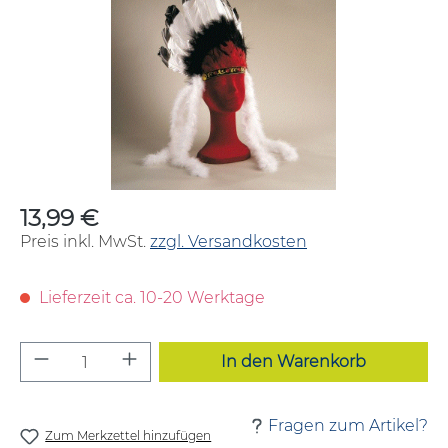
13,99 €
Regulärer Preis:
Preis inkl. MwSt.
zzgl. Versandkosten
Lieferzeit ca. 10-20 Werktage
Produkt Anzahl: Gib den gewünschten W
In den Warenkorb
Fragen zum Artikel?
Zum Merkzettel hinzufügen